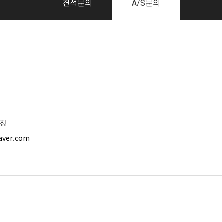
견적문의
A/S문의
요청
aver.com